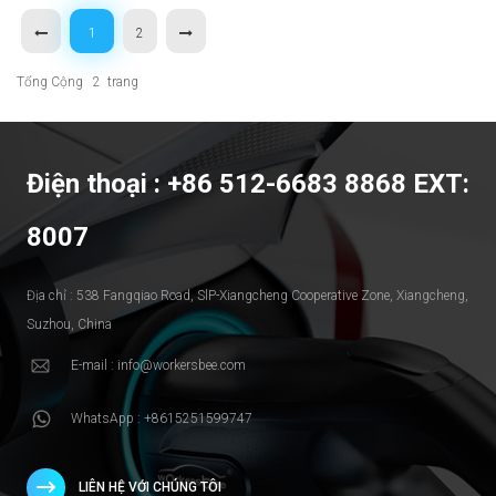
1
2
Tổng Cộng
2
Trang
Điện thoại : +86 512-6683 8868 EXT:
8007
Địa chỉ : 538 Fangqiao Road, SlP-Xiangcheng Cooperative Zone, Xiangcheng,
Suzhou, China
E-mail : info@workersbee.com
WhatsApp : +8615251599747
LIÊN HỆ VỚI CHÚNG TÔI