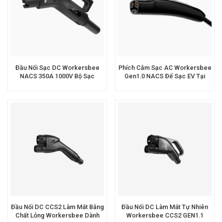
Đầu Nối Sạc DC Workersbee
Phích Cắm Sạc AC Workersbee
NACS 350A 1000V Bộ Sạc
Gen1.0 NACS Để Sạc EV Tại
Nhanh Cho Xe Điện
Nhà Và Nơi Làm Việc
Đầu Nối DC CCS2 Làm Mát Bằng
Đầu Nối DC Làm Mát Tự Nhiên
Chất Lỏng Workersbee Dành
Workersbee CCS2 GEN1.1