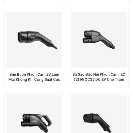
Cho Sạc Xe Điện Công Suất
375A Cho Khả Năng Sạc Nhanh.
Cao
Bán Buôn Phích Cắm EV Làm
Bộ Sạc Đầu Nối Phích Cắm IEC
Mát Không Khí Công Suất Cao
62196 CCS2 DC EV Cho Trạm
GB T Cho Trạm Sạc DC EV
Sạc EV