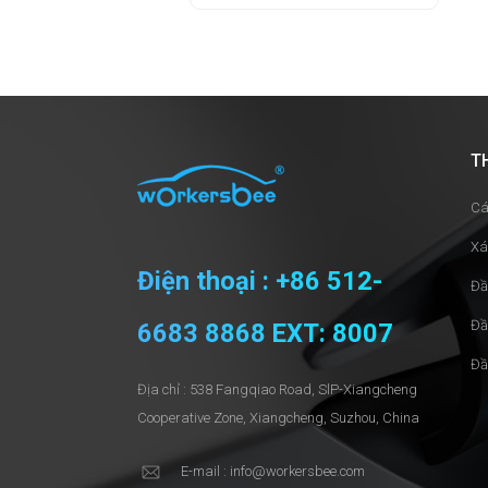
T
Cá
Xá
Điện thoại : +86 512-
Đầ
Đầ
6683 8868 EXT: 8007
Đầ
Địa chỉ : 538 Fangqiao Road, SlP-Xiangcheng
Cooperative Zone, Xiangcheng, Suzhou, China
E-mail : info@workersbee.com