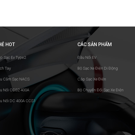
HẺ HOT
CÁC SẢN PHẨM
p Sạc Ev Type2
Đầu Nối EV
ch Tay
Bộ Sạc Xe Điện Di Động
u Cắm Sạc NACS
Cáp Sạc Xe Điện
u Nối CCS2 400A
Bộ Chuyển Đổi Sạc Xe Điện
u Nối DC 400A CCS1