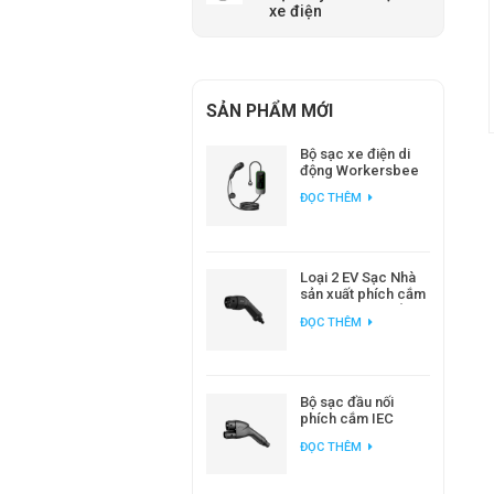
xe điện
SẢN PHẨM MỚI
Bộ sạc xe điện di
động Workersbee
IEC 62196 Loại 2 với
ĐỌC THÊM
dòng điện điều
chỉnh được.
Loại 2 EV Sạc Nhà
sản xuất phích cắm
AC EV tiêu chuẩn
ĐỌC THÊM
Châu Âu
Bộ sạc đầu nối
phích cắm IEC
62196 CCS2 DC EV
ĐỌC THÊM
cho trạm sạc EV