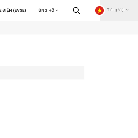
Tiếng Việt
 ĐIỆN (EVSE)
ỦNG HỘ
English
Français
Deutsch
Русский
Italiano
español
Português