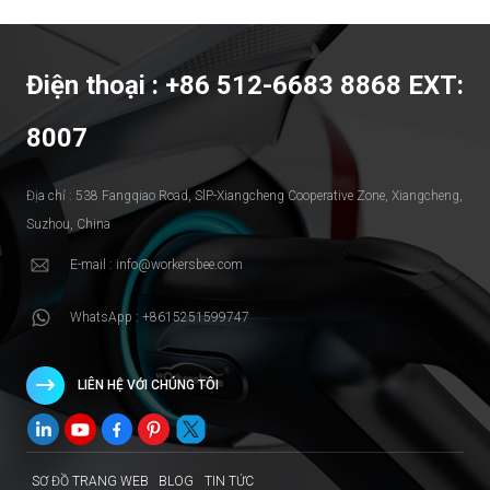
Điện thoại : +86 512-6683 8868 EXT:
8007
Địa chỉ : 538 Fangqiao Road, SlP-Xiangcheng Cooperative Zone, Xiangcheng,
Suzhou, China
E-mail : info@workersbee.com
WhatsApp : +8615251599747
LIÊN HỆ VỚI CHÚNG TÔI
SƠ ĐỒ TRANG WEB
BLOG
TIN TỨC