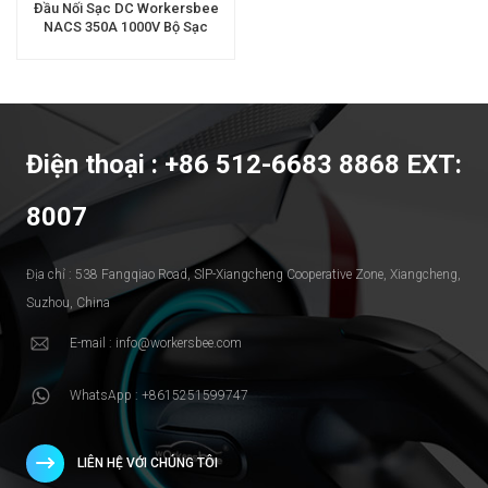
Đầu Nối Sạc DC Workersbee
NACS 350A 1000V Bộ Sạc
Nhanh Cho Xe Điện
Điện thoại : +86 512-6683 8868 EXT:
8007
Địa chỉ : 538 Fangqiao Road, SlP-Xiangcheng Cooperative Zone, Xiangcheng,
Suzhou, China
E-mail : info@workersbee.com
WhatsApp : +8615251599747
LIÊN HỆ VỚI CHÚNG TÔI