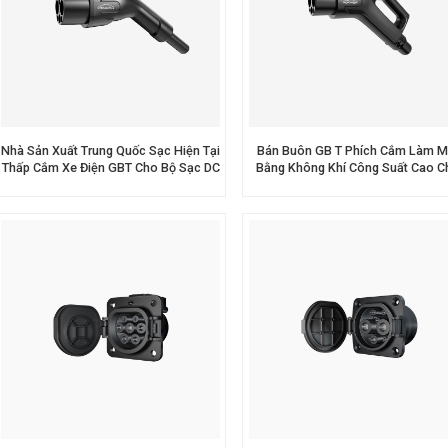
Nhà Sản Xuất Trung Quốc Sạc Hiện Tại
Bán Buôn GB T Phích Cắm Làm M
Thấp Cắm Xe Điện GBT Cho Bộ Sạc DC
Bằng Không Khí Công Suất Cao C
EV
Trạm Sạc EV DC