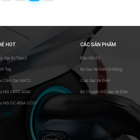
HẺ HOT
CÁC SẢN PHẨM
p Sạc Ev Type2
Đầu Nối EV
ch Tay
Bộ Sạc Xe Điện Di Động
u Cắm Sạc NACS
Cáp Sạc Xe Điện
u Nối CCS2 400A
Bộ Chuyển Đổi Sạc Xe Điện
u Nối DC 400A CCS1