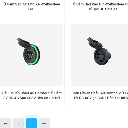
Ổ Cắm Sạc AC Cho Xe Workersbee
Ổ Cắm Đầu Vào DC Workersbee G
GBT
Để Sạc DC Phía Xe
Tiêu Chuẩn Châu Âu Combo 2 Ổ Cắm
Tiêu Chuẩn Châu Âu Combo 2 Ổ 
EV DC AC Sạc CCS2 Bên Xe Hơi Nữ
EV DC AC Sạc CCS2 Bên Xe Hơi 
Đầu Vào EV
Đầu Vào EV
1
2