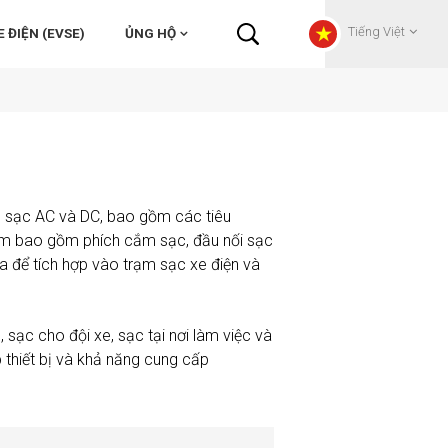
Tiếng Việt
 ĐIỆN (EVSE)
ỦNG HỘ
English
Français
 sạc AC và DC, bao gồm các tiêu
Deutsch
ẩm bao gồm phích cắm sạc, đầu nối sạc
a để tích hợp vào trạm sạc xe điện và
Русский
Italiano
ạc cho đội xe, sạc tại nơi làm việc và
p thiết bị và khả năng cung cấp
español
Português