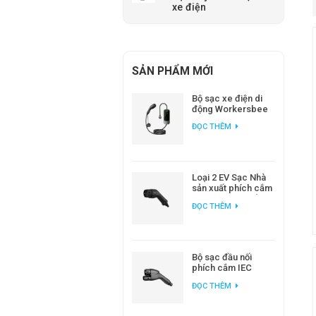
xe điện
SẢN PHẨM MỚI
Bộ sạc xe điện di
động Workersbee
IEC 62196 Loại 2 với
ĐỌC THÊM
dòng điện điều
chỉnh được.
Loại 2 EV Sạc Nhà
sản xuất phích cắm
AC EV tiêu chuẩn
ĐỌC THÊM
Châu Âu
Bộ sạc đầu nối
phích cắm IEC
62196 CCS2 DC EV
ĐỌC THÊM
cho trạm sạc EV