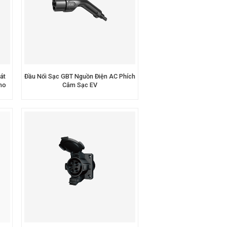
át
Đầu Nối Sạc GBT Nguồn Điện AC Phích
ho
Cắm Sạc EV