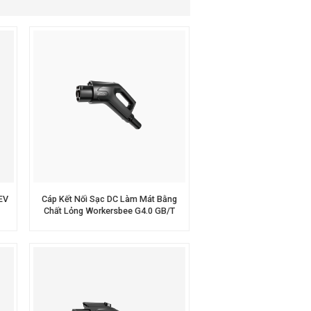
Nederlands
عربي
Tiếng Việt
한국어
Türk
EV
Cáp Kết Nối Sạc DC Làm Mát Bằng
Chất Lỏng Workersbee G4.0 GB/T