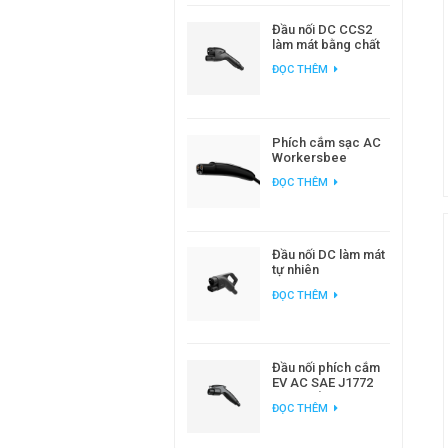
Đầu nối DC CCS2
làm mát bằng chất
lỏng Workersbee
ĐỌC THÊM
dành cho sạc xe
điện công suất cao
Phích cắm sạc AC
Workersbee
Gen1.0 NACS để
ĐỌC THÊM
sạc EV tại nhà và nơi
làm việc
Đầu nối DC làm mát
tự nhiên
Workersbee 400A
ĐỌC THÊM
CCS2 để sạc nhanh
Đầu nối phích cắm
EV AC SAE J1772
loại 1 để sạc xe
ĐỌC THÊM
điện