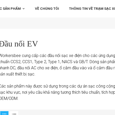
C SẢN PHẨM
VỀ CHÚNG TÔI
THÔNG TIN VỀ TRẠM SẠC XE
Đầu nối EV
Workersbee cung cấp các đầu nối sạc xe điện cho các ứng dụng
chuẩn CCS2, CCS1, Type 2, Type 1, NACS và GB/T. Dòng sản ph
nhanh DC, đầu nối AC cho xe điện, ổ cắm đầu vào và ổ cắm đầu r
sản xuất thiết bị sạc.
Các sản phẩm này được sử dụng trong các dự án sạc công cộng, s
sạc khu vực, nơi yêu cầu khả năng tương thích tiêu chuẩn, tích hợ
OEM/ODM.