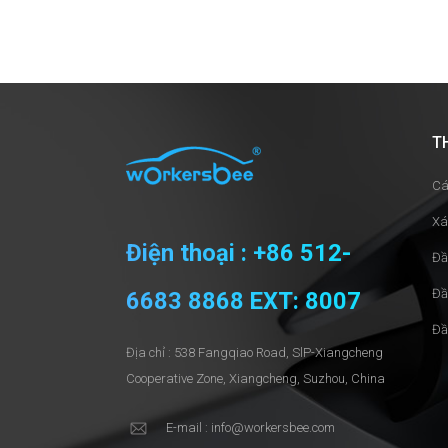
T
Cá
Xá
Điện thoại : +86 512-
Đầ
Đầ
6683 8868 EXT: 8007
Đầ
Địa chỉ : 538 Fangqiao Road, SlP-Xiangcheng
Cooperative Zone, Xiangcheng, Suzhou, China
E-mail : info@workersbee.com