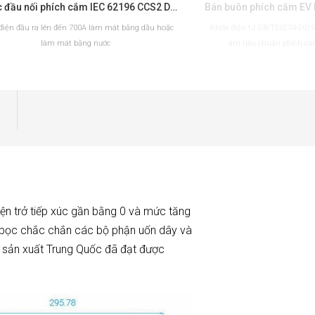
Bộ sạc đầu nối phích cắm IEC 62196 CCS2 DC EV cho trạm sạc EV
điện đầu ra lên đến 700A làm mát bằng dầu hoặc
Khóa điện tử GB/T20234-2015 
làm mát bằng nước
âm tiêu chuẩn phích cắ
ĐỌC THÊM
ĐỌC 
ện trở tiếp xúc gần bằng 0 và mức tăng
tôi bọc chắc chắn các bộ phận uốn dây và
à sản xuất Trung Quốc đã đạt được