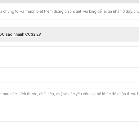
ng tôi và muốn biết thêm thông tin chi tiết, vui lòng để lại tin nhắn ở đây, chú
 DC sạc nhanh CCS2 EV