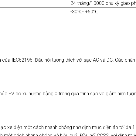
24 tháng/10000 chu kỳ giao ph
-30℃- +50℃
n của IEC62196. Đầu nối tương thích với sạc AC và DC. Các chân
của EV có xu hướng bằng 0 trong quá trình sạc và giảm hiện tượn
ạc xe điện một cách nhanh chóng nhờ định mức điện áp tối đa 1.
 một cách nhanh chóng và hiệu quả. Đầu nối CCS2, với định mức 