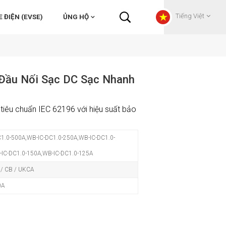
Tiếng Việt
 ĐIỆN (EVSE)
ỦNG HỘ
English
Đầu Nối Sạc DC Sạc Nhanh
Français
tiêu chuẩn IEC 62196 với hiệu suất bảo
Deutsch
1.0-500A,WB-IC-DC1.0-250A,WB-IC-DC1.0-
Русский
IC-DC1.0-150A,WB-IC-DC1.0-125A
Italiano
 / CB / UKCA
0A
español
Português