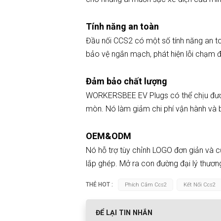
Tính năng an toàn
Đầu nối CCS2 có một số tính năng an t
bảo vệ ngắn mạch, phát hiện lỗi chạm đấ
Đảm bảo chất lượng
WORKERSBEE EV Plugs có thể chịu được 
mòn. Nó làm giảm chi phí vận hành và b
OEM&ODM
Nó hỗ trợ tùy chỉnh LOGO đơn giản và c
lắp ghép. Mở ra con đường đại lý thươn
THẺ HOT :
Phích Cắm Ccs2
Kết Nối Ccs2
ĐỂ LẠI TIN NHẮN