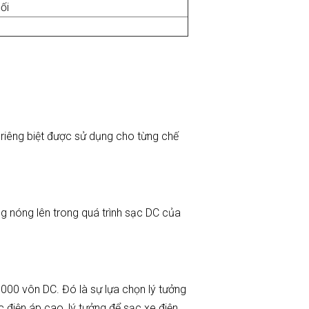
ối
 riêng biệt được sử dụng cho từng chế
g nóng lên trong quá trình sạc DC của
000 vôn DC. Đó là sự lựa chọn lý tưởng
điện áp cao, lý tưởng để sạc xe điện.