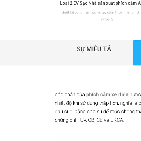
thiết kế công thái học và tay cầm thoải mái phíc
ev loại 2
SỰ MIÊU TẢ
ĐỌC THÊM
các chân của
phích cắm xe điện
được
nhiệt độ khi sử dụng thấp hơn, nghĩa là
đầu cuối bằng cao su để mức chống thấm
chứng chỉ TUV, CB, CE và UKCA.