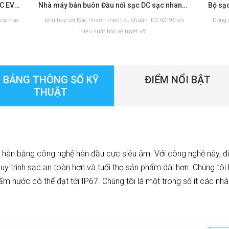
Loại 2 EV Sạc Nhà sản xuất phích cắm AC EV tiêu chuẩn Châu Âu
Nhà máy bán buôn Đầu nối sạc DC sạc nhanh CCS2 EV
h cắm ac
phù hợp với ISạc nhanh theo tiêu chuẩn IEC 62196 với
Dòng 
hiệu suất bảo vệ tuyệt vời.
BẢNG THÔNG SỐ KỸ
ĐIỂM NỔI BẬT
ĐỌC THÊM
THUẬT
 hàn bằng công nghệ hàn đầu cực siêu âm. Với công nghệ này, đi
 quy trình sạc an toàn hơn và tuổi thọ sản phẩm dài hơn. Chúng 
 nước có thể đạt tới IP67. Chúng tôi là một trong số ít các nh