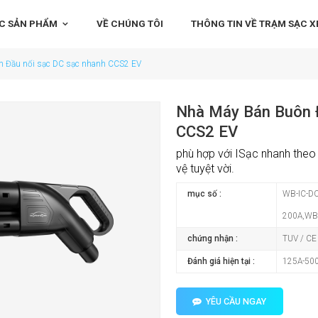
C SẢN PHẨM
VỀ CHÚNG TÔI
THÔNG TIN VỀ TRẠM SẠC XE
n Đầu nối sạc DC sạc nhanh CCS2 EV
Nhà Máy Bán Buôn 
CCS2 EV
phù hợp với
I
Sạc nhanh theo 
vệ tuyệt vời.
mục số :
WB-IC-DC
200A,WB-
chứng nhận :
TUV / CE
Đánh giá hiện tại :
125A-50
YÊU CẦU NGAY