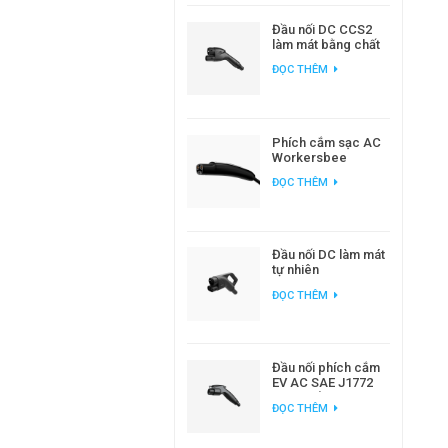
Đầu nối DC CCS2
làm mát bằng chất
lỏng Workersbee
ĐỌC THÊM
dành cho sạc xe
điện công suất cao
Phích cắm sạc AC
Workersbee
Gen1.0 NACS để
ĐỌC THÊM
sạc EV tại nhà và nơi
làm việc
Đầu nối DC làm mát
tự nhiên
Workersbee 400A
ĐỌC THÊM
CCS2 để sạc nhanh
Đầu nối phích cắm
EV AC SAE J1772
loại 1 để sạc xe
ĐỌC THÊM
điện