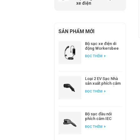
xe điện
SẢN PHẨM MỚI
Bộ sạc xe điện di
động Workersbee
IEC 62196 Loại 2 với
ĐỌC THÊM
dòng điện điều
chỉnh được.
Loại 2 EV Sạc Nhà
sản xuất phích cắm
AC EV tiêu chuẩn
ĐỌC THÊM
Châu Âu
Bộ sạc đầu nối
phích cắm IEC
62196 CCS2 DC EV
ĐỌC THÊM
cho trạm sạc EV