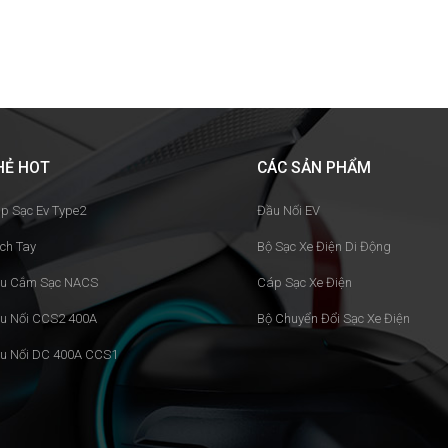
HẺ HOT
CÁC SẢN PHẨM
p Sạc Ev Type2
Đầu Nối EV
ch Tay
Bộ Sạc Xe Điện Di Động
u Cắm Sạc NACS
Cáp Sạc Xe Điện
u Nối CCS2 400A
Bộ Chuyển Đổi Sạc Xe Điện
u Nối DC 400A CCS1