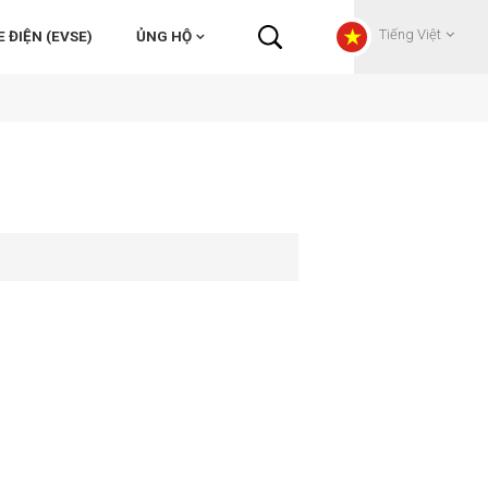
Tiếng Việt
 ĐIỆN (EVSE)
ỦNG HỘ
English
Français
Deutsch
Русский
Italiano
español
Português