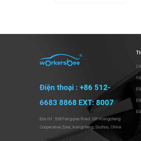
T
Cá
Xá
Điện thoại : +86 512-
Đầ
Đầ
6683 8868 EXT: 8007
Đầ
Địa chỉ : 538 Fangqiao Road, SlP-Xiangcheng
Cooperative Zone, Xiangcheng, Suzhou, China