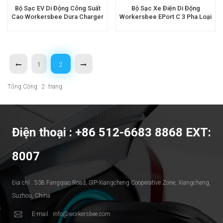
Bộ Sạc EV Di Động Công Suất
Bộ Sạc Xe Điện Di Động
Cao Workersbee Dura Charger
Workersbee EPort C 3 Pha Loại
Để Sạc Nhanh Tại Nhà
2, Công Suất 11kW / 22kW
1
2
Tổng Cộng
2
Trang
Điện thoại : +86 512-6683 8868 EXT:
8007
Địa chỉ : 538 Fangqiao Road, SlP-Xiangcheng Cooperative Zone, Xiangcheng,
Suzhou, China
E-mail : info@workersbee.com