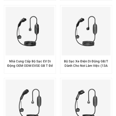
Nhà Cung Cấp Bộ Sạc EV Di
Bộ Sạc Xe Điện Di Động GB/T
Động OEM ODM EVSE GB T Để
Dành Cho Nơi Làm Việc (13A
Sạc Ắc Quy Xe Điện
Chế Độ 2) | Workersbee