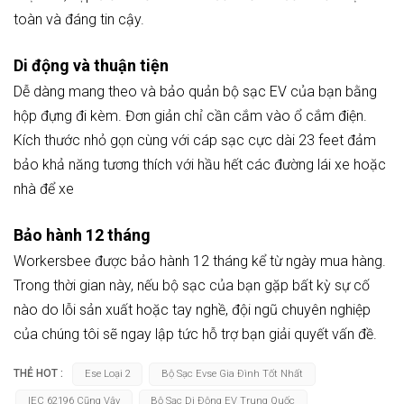
toàn và đáng tin cậy.
Di động và thuận tiện
Dễ dàng mang theo và bảo quản bộ sạc EV của bạn bằng
hộp đựng đi kèm. Đơn giản chỉ cần cắm vào ổ cắm điện.
Kích thước nhỏ gọn cùng với cáp sạc cực dài 23 feet đảm
bảo khả năng tương thích với hầu hết các đường lái xe hoặc
nhà để xe
Bảo hành 12 tháng
Workersbee được bảo hành 12 tháng kể từ ngày mua hàng.
Trong thời gian này, nếu bộ sạc của bạn gặp bất kỳ sự cố
nào do lỗi sản xuất hoặc tay nghề, đội ngũ chuyên nghiệp
của chúng tôi sẽ ngay lập tức hỗ trợ bạn giải quyết vấn đề.
THẺ HOT :
Ese Loại 2
Bộ Sạc Evse Gia Đình Tốt Nhất
IEC 62196 Cũng Vậy
Bộ Sạc Di Động EV Trung Quốc