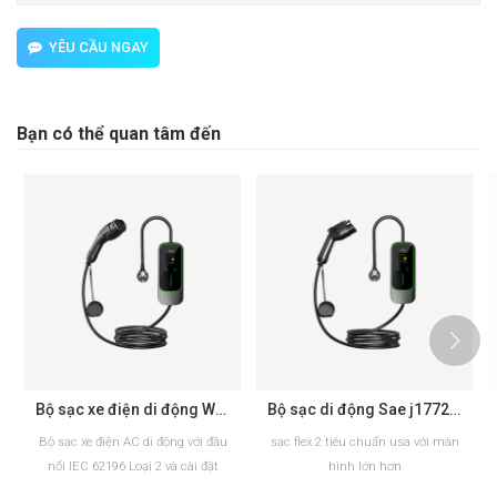
YÊU CẦU NGAY
Bạn có thể quan tâm đến
Bộ sạc xe điện di động Workersbee IEC 62196 Loại 2 với dòng điện điều chỉnh được.
Bộ sạc di động Sae j1772 flex2 có chứng nhận ETL để sử dụng tại nhà
Bộ sạc xe điện AC di động với đầu
sạc flex 2 tiêu chuẩn usa với màn
nối IEC 62196 Loại 2 và cài đặt
hình lớn hơn
dòng điện có thể điều chỉnh. Có