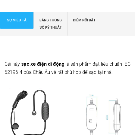
các phiên bản 6–16A và 10–32A
với tùy chọn phích cắm Schuko
hoặc CEE cho các ứng dụng sạc
SỰ MIÊU TẢ
BẢNG THÔNG
ĐIỂM NỔI BẬT
ĐỌC THÊM
ĐỌC THÊM
tại châu Âu.
SỐ KỸ THUẬT
Cái này
sạc xe điện di động
là sản phẩm đạt tiêu chuẩn IEC
62196-4 của Châu Âu và rất phù hợp để sạc tại nhà.