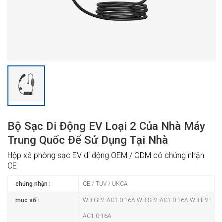
Bộ Sạc Di Động EV Loại 2 Của Nhà Máy
Trung Quốc Để Sử Dụng Tại Nhà
Hộp xà phòng sạc EV di động OEM / ODM có chứng nhận
CE
chứng nhận :
CE / TUV / UKCA
mục số :
WB-GP2-AC1.0-16A,WB-SP2-AC1.0-16A,WB-IP2-
AC1.0-16A