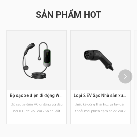
SẢN PHẨM HOT
Bộ sạc xe điện di động Workersbee IEC 62196 Loại 2 với dòng điện điều chỉnh được.
Loại 2 EV Sạc Nhà sản xuất phích cắm AC EV tiêu chuẩn Châu Âu
Bộ sạc xe điện AC di động với đầu
thiết kế công thái học và tay cầm
nối IEC 62196 Loại 2 và cài đặt
thoải mái phích cắm ac ev loại 2
dòng điện có thể điều chỉnh. Có
các phiên bản 6–16A và 10–32A
với tùy chọn phích cắm Schuko