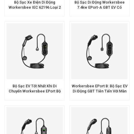
Bộ Sạc Xe Điện Di Động
Bộ Sạc Di Động Workersbee
Workersbee IEC 62196 Loại 2
7.4kw EPort-A GBT EV Có
Với Dòng Điện Điều Chỉnh Được.
Chứng Nhận CE
Bộ Sạc EV Tốt Nhất Khi Di
Workersbee EPort B: Bộ Sạc EV
Chuyển Workersbee EPort Bộ
Di Động GBT Tiên Tiến Với Màn
Sạc Sử Dụng Tại Nhà Sae J1772
Hình Tương Tác