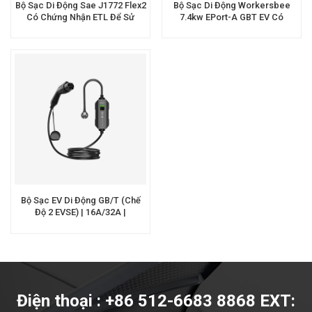
Bộ Sạc Di Động Sae J1772 Flex2
Bộ Sạc Di Động Workersbee
Có Chứng Nhận ETL Để Sử
7.4kw EPort-A GBT EV Có
Dụng Tại Nhà
Chứng Nhận CE
Bộ Sạc EV Di Động GB/T (Chế
Độ 2 EVSE) | 16A/32A |
OEM/ODM | Workersbee
Điện thoại : +86 512-6683 8868 EXT: