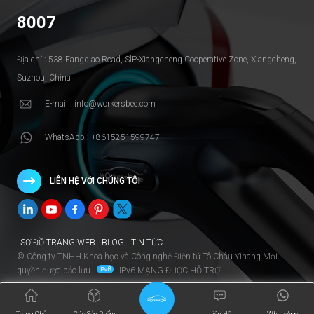
8007
Địa chỉ : 538 Fangqiao Road, SlP-Xiangcheng Cooperative Zone, Xiangcheng,
Suzhou, China
E-mail : info@workersbee.com
WhatsApp : +8615251599747
LIÊN HỆ VỚI CHÚNG TÔI
SƠ ĐỒ TRANG WEB
BLOG
TIN TỨC
© Công ty TNHH Khoa học và Công nghệ Điện tử Tô Châu Yihang Mọi
quyền được bảo lưu .
IPv6 MẠNG ĐƯỢC HỖ TRỢ
Trang Chủ
Các Sản Phẩm
Liên Hệ
WhatsApp