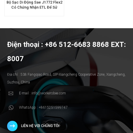
Bộ Sạc Di Động Sae J1772 Flex2
Có Chứng Nhận ETL Để Sử
Dụng Tại Nhà
Điện thoại : +86 512-6683 8868 EXT:
8007
Địa chỉ : 538 Fangqiao Road, SlP-Xiangcheng Cooperative Zone, Xiangcheng,
Suzhou, China
E-mail : info@workersbee.com
WhatsApp : +8615251599747
LIÊN HỆ VỚI CHÚNG TÔI