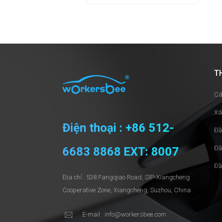
T
Cá
Xá
Điện thoại : +86 512-
Đầ
Đầ
6683 8868 EXT: 8007
Đầ
Địa chỉ : 538 Fangqiao Road, SlP-Xiangcheng
Cooperative Zone, Xiangcheng, Suzhou, China
E-mail : info@workersbee.com