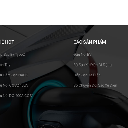
HẺ HOT
CÁC SẢN PHẨM
p Sạc Ev Type2
Đầu Nối EV
ch Tay
Bộ Sạc Xe Điện Di Động
u Cắm Sạc NACS
Cáp Sạc Xe Điện
u Nối CCS2 400A
Bộ Chuyển Đổi Sạc Xe Điện
u Nối DC 400A CCS1