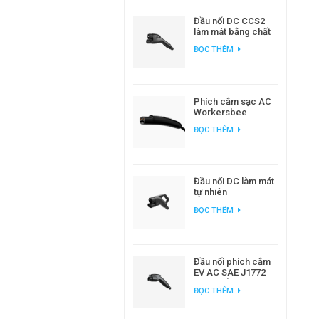
Đầu nối DC CCS2
làm mát bằng chất
lỏng Workersbee
ĐỌC THÊM
dành cho sạc xe
điện công suất cao
Phích cắm sạc AC
Workersbee
Gen1.0 NACS để
ĐỌC THÊM
sạc EV tại nhà và nơi
làm việc
Đầu nối DC làm mát
tự nhiên
Workersbee 400A
ĐỌC THÊM
CCS2 để sạc nhanh
Đầu nối phích cắm
EV AC SAE J1772
loại 1 để sạc xe
ĐỌC THÊM
điện