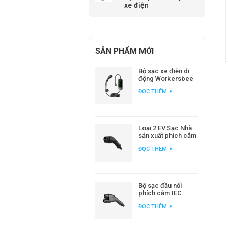
xe điện
SẢN PHẨM MỚI
Bộ sạc xe điện di
động Workersbee
IEC 62196 Loại 2 với
ĐỌC THÊM
dòng điện điều
chỉnh được.
Loại 2 EV Sạc Nhà
sản xuất phích cắm
AC EV tiêu chuẩn
ĐỌC THÊM
Châu Âu
Bộ sạc đầu nối
phích cắm IEC
62196 CCS2 DC EV
ĐỌC THÊM
cho trạm sạc EV