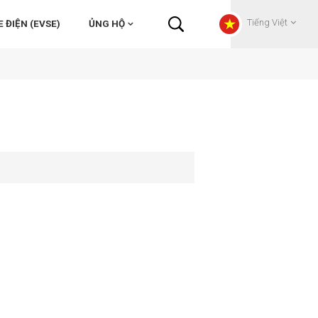
Tiếng Việt
 ĐIỆN (EVSE)
ỦNG HỘ
English
Français
Deutsch
Русский
Italiano
español
Português