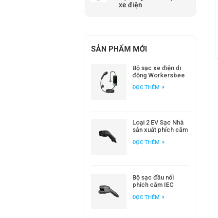
xe điện
SẢN PHẨM MỚI
Bộ sạc xe điện di
động Workersbee
IEC 62196 Loại 2 với
ĐỌC THÊM
dòng điện điều
chỉnh được.
Loại 2 EV Sạc Nhà
sản xuất phích cắm
AC EV tiêu chuẩn
ĐỌC THÊM
Châu Âu
Bộ sạc đầu nối
phích cắm IEC
62196 CCS2 DC EV
ĐỌC THÊM
cho trạm sạc EV