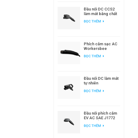
Đầu nối DC CCS2
làm mát bằng chất
lỏng Workersbee
ĐỌC THÊM
dành cho sạc xe
điện công suất cao
Phích cắm sạc AC
Workersbee
Gen1.0 NACS để
ĐỌC THÊM
sạc EV tại nhà và nơi
làm việc
Đầu nối DC làm mát
tự nhiên
Workersbee 400A
ĐỌC THÊM
CCS2 để sạc nhanh
Đầu nối phích cắm
EV AC SAE J1772
loại 1 để sạc xe
ĐỌC THÊM
điện