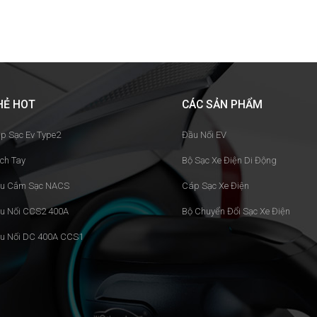
HẺ HOT
CÁC SẢN PHẨM
p Sạc Ev Type2
Đầu Nối EV
ch Tay
Bộ Sạc Xe Điện Di Động
u Cắm Sạc NACS
Cáp Sạc Xe Điện
u Nối CCS2 400A
Bộ Chuyển Đổi Sạc Xe Điện
u Nối DC 400A CCS1