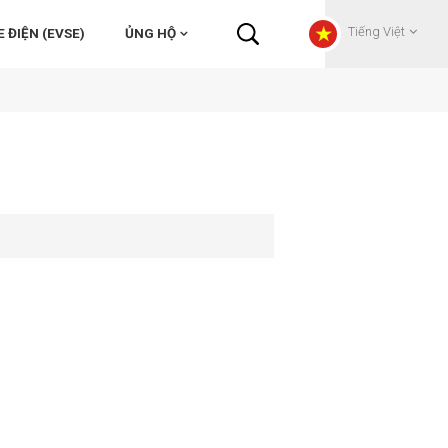
Tiếng Việt
 ĐIỆN (EVSE)
ỦNG HỘ
English
Français
Deutsch
Русский
Italiano
español
Português