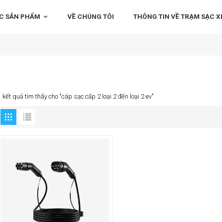
C SẢN PHẨM
VỀ CHÚNG TÔI
THÔNG TIN VỀ TRẠM SẠC XE
v
1 kết quả tìm thấy cho "cáp sạc cấp 2 loại 2 đến loại 2 ev"