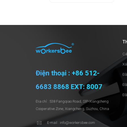
T
Cá
Xá
Điện thoại : +86 512-
Đầ
Đầ
6683 8868 EXT: 8007
Đầ
Địa chỉ : 538 Fangqiao Road, SlP-Xiangcheng
Cooperative Zone, Xiangcheng, Suzhou, China
E-mail : info@workersbee.com