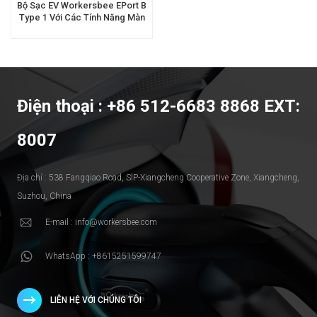
Bộ Sạc EV Workersbee EPort B
Type 1 Với Các Tính Năng Màn
Hình Nâng Cao
Điện thoại : +86 512-6683 8868 EXT:
8007
Địa chỉ : 538 Fangqiao Road, SlP-Xiangcheng Cooperative Zone, Xiangcheng,
Suzhou, China
E-mail : info@workersbee.com
WhatsApp : +8615251599747
LIÊN HỆ VỚI CHÚNG TÔI