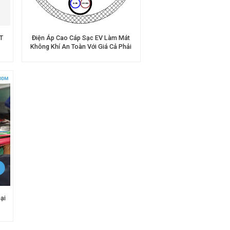
Nederlands
عربي
T
Điện Áp Cao Cáp Sạc EV Làm Mát
Không Khí An Toàn Với Giá Cả Phải
Chăng
Tiếng Việt
한국어
Türk
ại