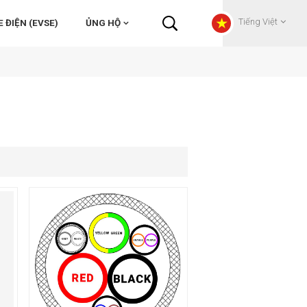
Tiếng Việt
 ĐIỆN (EVSE)
ỦNG HỘ
English
Français
Deutsch
Русский
Italiano
español
Português