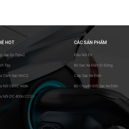
HẺ HOT
CÁC SẢN PHẨM
p Sạc Ev Type2
Đầu Nối EV
ch Tay
Bộ Sạc Xe Điện Di Động
u Cắm Sạc NACS
Cáp Sạc Xe Điện
u Nối CCS2 400A
Bộ Chuyển Đổi Sạc Xe Điện
u Nối DC 400A CCS1