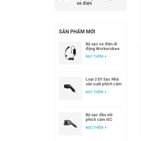
xe điện
SẢN PHẨM MỚI
Bộ sạc xe điện di
động Workersbee
IEC 62196 Loại 2 với
ĐỌC THÊM
dòng điện điều
chỉnh được.
Loại 2 EV Sạc Nhà
sản xuất phích cắm
AC EV tiêu chuẩn
ĐỌC THÊM
Châu Âu
Bộ sạc đầu nối
phích cắm IEC
62196 CCS2 DC EV
ĐỌC THÊM
cho trạm sạc EV