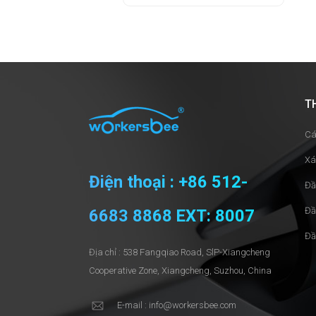
T
Cá
Xá
Điện thoại : +86 512-
Đầ
Đầ
6683 8868 EXT: 8007
Đầ
Địa chỉ : 538 Fangqiao Road, SlP-Xiangcheng
Cooperative Zone, Xiangcheng, Suzhou, China
E-mail : info@workersbee.com