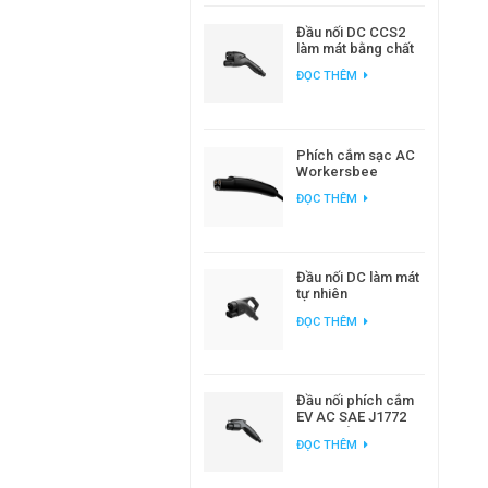
Đầu nối DC CCS2
làm mát bằng chất
lỏng Workersbee
ĐỌC THÊM
dành cho sạc xe
điện công suất cao
Phích cắm sạc AC
Workersbee
Gen1.0 NACS để
ĐỌC THÊM
sạc EV tại nhà và nơi
làm việc
Đầu nối DC làm mát
tự nhiên
Workersbee 400A
ĐỌC THÊM
CCS2 để sạc nhanh
Đầu nối phích cắm
EV AC SAE J1772
loại 1 để sạc xe
ĐỌC THÊM
điện