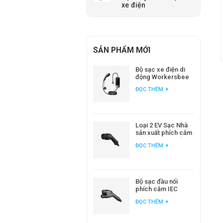
xe điện
SẢN PHẨM MỚI
Bộ sạc xe điện di
động Workersbee
IEC 62196 Loại 2 với
ĐỌC THÊM
dòng điện điều
chỉnh được.
Loại 2 EV Sạc Nhà
sản xuất phích cắm
AC EV tiêu chuẩn
ĐỌC THÊM
Châu Âu
Bộ sạc đầu nối
phích cắm IEC
62196 CCS2 DC EV
ĐỌC THÊM
cho trạm sạc EV