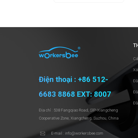
T
Cá
Xá
Điện thoại : +86 512-
Đầ
Đầ
6683 8868 EXT: 8007
Đầ
Địa chỉ : 538 Fangqiao Road, SlP-Xiangcheng
Cooperative Zone, Xiangcheng, Suzhou, China
E-mail : info@workersbee.com