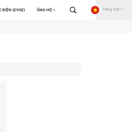
Tiếng Việt
 ĐIỆN (EVSE)
ỦNG HỘ
English
Français
Deutsch
Русский
Italiano
español
Português