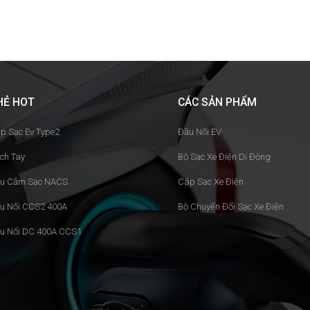
HẺ HOT
CÁC SẢN PHẨM
p Sạc Ev Type2
Đầu Nối EV
ch Tay
Bộ Sạc Xe Điện Di Động
u Cắm Sạc NACS
Cáp Sạc Xe Điện
u Nối CCS2 400A
Bộ Chuyển Đổi Sạc Xe Điện
u Nối DC 400A CCS1