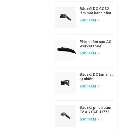
Đầu nối DC CCS2
làm mát bằng chất
lỏng Workersbee
ĐỌC THÊM
dành cho sạc xe
điện công suất cao
Phích cắm sạc AC
Workersbee
Gen1.0 NACS để
ĐỌC THÊM
sạc EV tại nhà và nơi
làm việc
Đầu nối DC làm mát
tự nhiên
Workersbee 400A
ĐỌC THÊM
CCS2 để sạc nhanh
Đầu nối phích cắm
EV AC SAE J1772
loại 1 để sạc xe
ĐỌC THÊM
điện