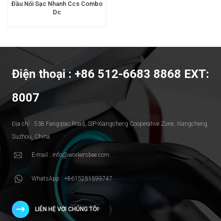
Đầu Nối Sạc Nhanh Ccs Combo
Dc
Điện thoại : +86 512-6683 8868 EXT:
8007
Địa chỉ : 538 Fangqiao Road, SlP-Xiangcheng Cooperative Zone, Xiangcheng,
Suzhou, China
E-mail : info@workersbee.com
WhatsApp : +8615251599747
LIÊN HỆ VỚI CHÚNG TÔI