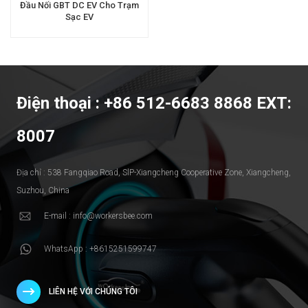
Đầu Nối GBT DC EV Cho Trạm
Sạc EV
Điện thoại : +86 512-6683 8868 EXT:
8007
Địa chỉ : 538 Fangqiao Road, SlP-Xiangcheng Cooperative Zone, Xiangcheng,
Suzhou, China
E-mail : info@workersbee.com
WhatsApp : +8615251599747
LIÊN HỆ VỚI CHÚNG TÔI