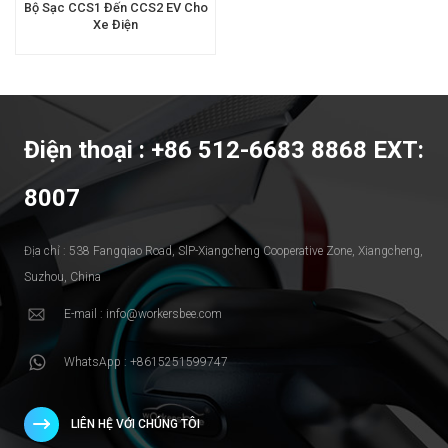
Bộ Sạc CCS1 Đến CCS2 EV Cho
Xe Điện
Điện thoại : +86 512-6683 8868 EXT:
8007
Địa chỉ : 538 Fangqiao Road, SlP-Xiangcheng Cooperative Zone, Xiangcheng,
Suzhou, China
E-mail : info@workersbee.com
WhatsApp : +8615251599747
LIÊN HỆ VỚI CHÚNG TÔI