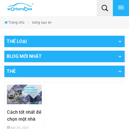
Trang chủ
súng sạc ev
THỂ LOẠI
BLOG MỚI NHẤT
THẺ
Cách tốt nhất để
chọn một nhà
sản xuất đầu nối
Apr 24, 2023