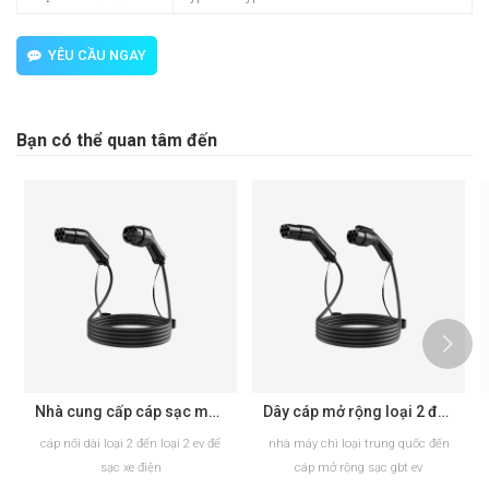
YÊU CẦU NGAY
Bạn có thể quan tâm đến
Nhà cung cấp cáp sạc mở rộng EV một pha Ba pha Loại 2 đến Loại 2
Dây cáp mở rộng loại 2 đến GB T EVSE cho nhà sản xuất sạc EV
cáp nối dài loại 2 đến loại 2 ev để
nhà máy chì loại trung quốc đến
sạc xe điện
cáp mở rộng sạc gbt ev