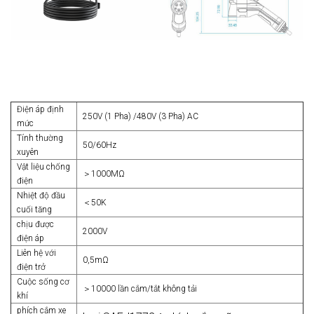
Điện áp định
250V (1 Pha) /480V (3 Pha) AC
mức
Tính thường
50/60Hz
xuyên
Vật liệu chống
＞1000MΩ
điện
Nhiệt độ đầu
＜50K
cuối tăng
chịu được
2000V
điện áp
Liên hệ với
0,5mΩ
điện trở
Cuộc sống cơ
＞10000 lần cắm/tắt không tải
khí
phích cắm xe