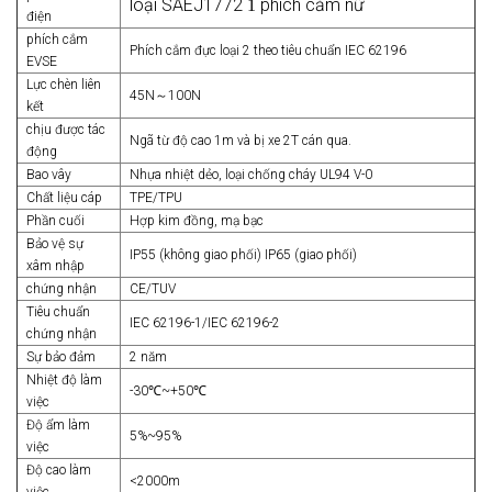
loại SAEJ1772
phích cắm nữ
1
điện
phích cắm
Phích cắm đực loại 2 theo tiêu chuẩn IEC 62196
EVSE
Lực chèn liên
45N～100N
kết
chịu được tác
Ngã từ độ cao 1m và bị xe 2T cán qua.
động
Bao vây
Nhựa nhiệt dẻo, loại chống cháy UL94 V-0
Chất liệu cáp
TPE/TPU
Phần cuối
Hợp kim đồng, mạ bạc
Bảo vệ sự
IP55 (không giao phối) IP65 (giao phối)
xâm nhập
chứng nhận
CE/TUV
Tiêu chuẩn
IEC 62196-1/IEC 62196-2
chứng nhận
Sự bảo đảm
2 năm
Nhiệt độ làm
-30℃~+50℃
việc
Độ ẩm làm
5%~95%
việc
Độ cao làm
<2000m