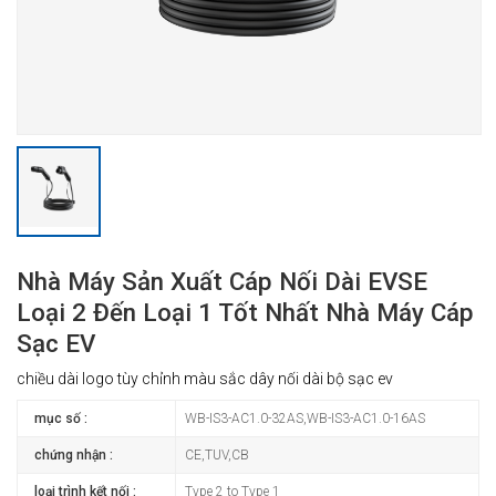
Nhà Máy Sản Xuất Cáp Nối Dài EVSE
Loại 2 Đến Loại 1 Tốt Nhất Nhà Máy Cáp
Sạc EV
chiều dài logo tùy chỉnh màu sắc dây nối dài bộ sạc ev
mục số :
WB-IS3-AC1.0-32AS,WB-IS3-AC1.0-16AS
chứng nhận :
CE,TUV,CB
loại trình kết nối :
Type 2 to Type 1